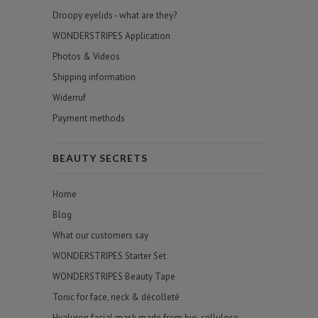
Droopy eyelids - what are they?
WONDERSTRIPES Application
Photos & Videos
Shipping information
Widerruf
Payment methods
BEAUTY SECRETS
Home
Blog
What our customers say
WONDERSTRIPES Starter Set
WONDERSTRIPES Beauty Tape
Tonic for face, neck & décolleté
Hyaluron facial mask made from bio-cellulose