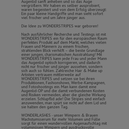
Augenlid sanft anheben und so das Auge
vergrößern. Wir haben es selber ausprobiert,
waren begeistert und von dem Erfolg überzeugt:
Ein paar kleine Handgriffe und man sieht sofort
viel frischer und um Jahre jünger aus.
Die Idee zu WONDERSTRIPES war geboren!
Nach ausführlicher Recherche und Testings ist mit
WONDERSTRIPES ein für den europäischen Raum
perfektes Produkt auf dem Markt, welches vielen
Frauen und Männern zu einem frischen,
strahlenden Blick verhilft – die beste Grundlage
einer jungen, charismatischen Ausstrahlung! Mit
WONDERSTRIPES kann jede Frau und jeder Mann
das Augenlid optisch korrigieren, und dadurch
nicht nur frischer und jünger aussehen, sondern
sich auch so fühlen. Zahlreiche Hair & Make up
Artisten vertrauen mittlerweile auf
WONDERSTRIPES und setzen sie bei ihren
Produktionen, Fashionshows, Werbe-Kampagnen,
und Fotoshootings ein. Man kann damit eine
Augenlid-OP und die damit verbundenen Kosten
und Risiken vermeiden, aber die gleiche Wirkung
erzielen. Schlupflid ade! Die Stripes sind einfach
anzuwenden, man spürt sie nicht auf dem Lid und
sie halten den ganzen Tag.
WONDERLASHES - unser Wimpern & Brauen
Wachstumsserum für mehr Volumen und Fülle
sorgt für einen wundervollen Augenaufschlag mit
voluminösen Wimpern und ausdrucksvolle