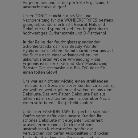
Augenbrauen und ist die perfekte Ergänzung für
ausdrucksstarke Augen!
Unser TONIC ist nicht nur als Vor- und
Nachbereitung für die WONDERSTRIPES bestens
geeignet, sondern erfrischt Gesicht, Hals und
Dekolleté und spendet viel Feuchtigkeit durch
hochwertiges Gurkenextrakt und D-Panthenol.
In der Reihe der feuchtigkeitsspendenden
Schönheitstricks darf das Beauty-Wunder
Hyaluron nicht fehlen! Somit machten wir uns auf
die Suche nach einer wirkungsvollen und
unkomplizierten Art der Anwendung – das
Ergebnis ist unsere „Second Skin“ Moisturizing
Booster Gesichtsmaske aus Bio-Zellulose für
einen tollen Glow!
Uns war es nicht nur wichtig einen strahlenden
Teint auf das Gesicht unserer Kunden zu zaubern,
wir wollten weitergehen und widmeten uns dem
Dekolleté. Das Anti-Falten Dekolleté Pad aus
Silikon ist ein echtes Geheimnis, das über Nacht
einen sofortigen Lifting-Effekt zaubert.
Und unser FASHION-TAPE für perfekt sitzende
Outfits sorgt dafür, dass unsere Kunden Ihr
schönes Dekolleté mit eleganter Sicherheit
präsentieren können. Durch die kleinen
unsichtbaren Klebestreifen gehört das
Verrutschen von tiefen Ausschnitten und locker
fallender Kleidung der Vergangenheit an.