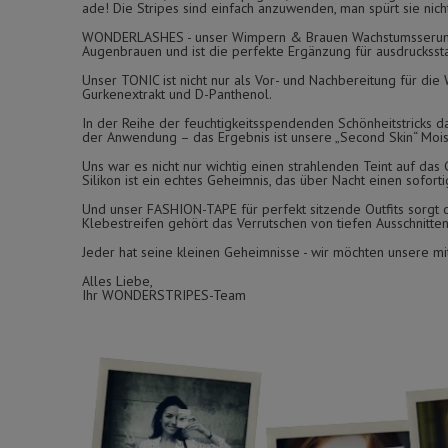
ade! Die Stripes sind einfach anzuwenden, man spürt sie nic
WONDERLASHES - unser Wimpern & Brauen Wachstumsserum fü
Augenbrauen und ist die perfekte Ergänzung für ausdrucksst
Unser TONIC ist nicht nur als Vor- und Nachbereitung für di
Gurkenextrakt und D-Panthenol.
In der Reihe der feuchtigkeitsspendenden Schönheitstricks d
der Anwendung – das Ergebnis ist unsere „Second Skin“ Moist
Uns war es nicht nur wichtig einen strahlenden Teint auf da
Silikon ist ein echtes Geheimnis, das über Nacht einen soforti
Und unser FASHION-TAPE für perfekt sitzende Outfits sorgt d
Klebestreifen gehört das Verrutschen von tiefen Ausschnitte
Jeder hat seine kleinen Geheimnisse - wir möchten unsere mit
Alles Liebe,
Ihr WONDERSTRIPES-Team