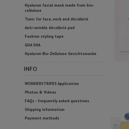
Hyaluron facial mask made from bio-
cellulose
Tonic for face, neck and décolleté
Anti-wrinkle décolleté pad
Fashion styling tape
GUA SHA
Hyaluron Bio-Zellulose Gesichtsmaske
INFO
WONDERSTRIPES Application
Photos & Videos
FAQs - frequently asked questions
Shipping information
Payment methods