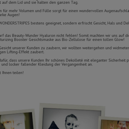
ht auf dem Lid und sie halten den ganzen Tag.
r mehr Volumen und Fülle sorgt für einen wundervollen Augenaufschla
arke Augen!
e WONDERSTRIPES bestens geeignet, sondern erfrischt Gesicht, Hals und De
arf das Beauty-Wunder Hyaluron nicht fehlen! Somit machten wir uns auf d
urizing Booster Gesichtsmaske aus Bio-Zellulose für einen tollen Glow!
s Gesicht unserer Kunden zu zaubern, wir wollten weitergehen und widmete
gen Lifting-Effekt zaubert.
afür, dass unsere Kunden Ihr schönes Dekolleté mit eleganter Sicherheit p
n und locker fallender Kleidung der Vergangenheit an.
 Ihnen teilen!