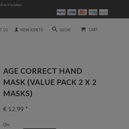
ich in 3 Größen
CART
T US
MEIN KONTO
SUCHE
AGE CORRECT HAND
MASK (VALUE PACK 2 X 2
MASKS)
€ 12.99
*
Qty: