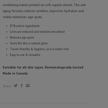
revitalizing balms printed on soft, supple sheets. The anti-
aging formula reduces wrinkles, improves hydration and
visibly minimizes age spots.
87% active ingredients
Lines are reduced and wrinkles smoothed
Reduces age spots
Gives the skin a radiant glow
Travel-friendly & hygienic, as it is water-free
Easy to use & reusable
Suitable for all skin types. Dermatologically tested.
Made in Canada
Share: