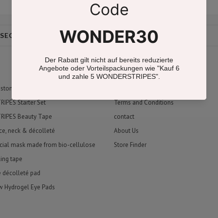
 SECRETS
CONTACT
imprint
Revocation
ustomers say
Data protection
PES Starter Set
Terms and Conditions
IPES Beauty Tape
contact
ace, neck & décolleté
About Us
cial mask made from bio-cellulose
Store Finder
ling tape
e décolleté pad
w Hydrogel Eye Pads