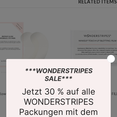
RELATED ITEMS
Glow Hydrogel Eye Pads (5x2 Eye
TOUCH-UP BLOTTING FI
Pads)
€ 9.99
€ 29.99