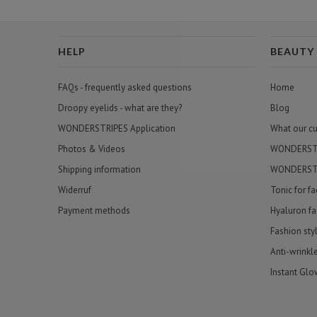
HELP
BEAUTY
FAQs - frequently asked questions
Home
Droopy eyelids - what are they?
Blog
WONDERSTRIPES Application
What our c
Photos & Videos
WONDERSTRI
Shipping information
WONDERSTR
Widerruf
Tonic for f
Payment methods
Hyaluron fa
Fashion sty
Anti-wrinkl
Instant Glo