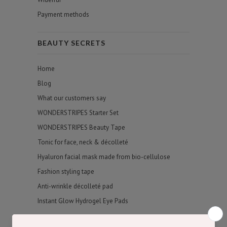
Payment methods
BEAUTY SECRETS
Home
Blog
What our customers say
WONDERSTRIPES Starter Set
WONDERSTRIPES Beauty Tape
Tonic for face, neck & décolleté
Hyaluron facial mask made from bio-cellulose
Fashion styling tape
Anti-wrinkle décolleté pad
Instant Glow Hydrogel Eye Pads