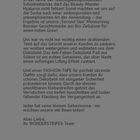
Schönheitstricks darf das Beauty-Wunder
Hyaluron nicht fehlen! Somit machten wir uns auf
die Suche nach einer wirkungsvollen und
unkomplizierten Art der Anwendung – das
Ergebnis ist unsere „Second Skin“ Moisturizing
Booster Gesichtsmaske aus Bio-Zellulose für
einen tollen Glow!
Uns war es nicht nur wichtig einen strahlenden
Teint auf das Gesicht unserer Kunden zu zaubern,
wir wollten weitergehen und widmeten uns dem
Dekolleté. Das Anti-Falten Dekolleté Pad aus
Silikon ist ein echtes Geheimnis, das über Nacht
einen sofortigen Lifting-Effekt zaubert.
Und unser FASHION-TAPE für perfekt sitzende
Outfits sorgt dafür, dass unsere Kunden Ihr
schönes Dekolleté mit eleganter Sicherheit
präsentieren können. Durch die kleinen
unsichtbaren Klebestreifen gehört das
Verrutschen von tiefen Ausschnitten und locker
fallender Kleidung der Vergangenheit an.
Jeder hat seine kleinen Geheimnisse - wir
möchten unsere mit Ihnen teilen!
Alles Liebe,
Ihr WONDERSTRIPES-Team