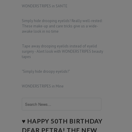
WONDERSTRIPES in SANTE
Simply hide drooping eyelids! Really well-rested:
These make-up and care tricks give us a wide-
awake look in no time
Tape away drooping eyelids instead of eyelid
surgery - Alert look with WONDERSTRIPES beauty
tapes
"Simply hide droopy eyelids!"
WONDERSTRIPES in Mine
♥ HAPPY 50TH BIRTHDAY
DEAR PETRA! THE NEW