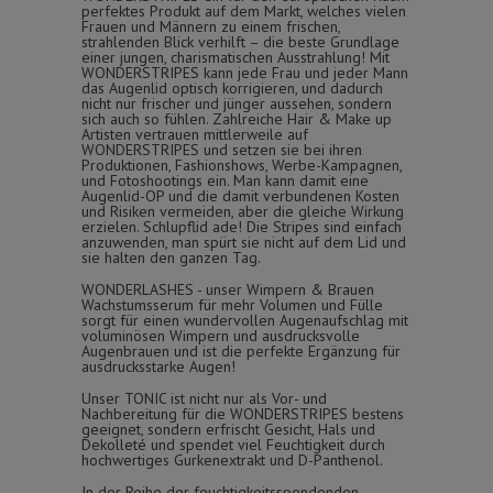
perfektes Produkt auf dem Markt, welches vielen
Frauen und Männern zu einem frischen,
strahlenden Blick verhilft – die beste Grundlage
einer jungen, charismatischen Ausstrahlung! Mit
WONDERSTRIPES kann jede Frau und jeder Mann
das Augenlid optisch korrigieren, und dadurch
nicht nur frischer und jünger aussehen, sondern
sich auch so fühlen. Zahlreiche Hair & Make up
Artisten vertrauen mittlerweile auf
WONDERSTRIPES und setzen sie bei ihren
Produktionen, Fashionshows, Werbe-Kampagnen,
und Fotoshootings ein. Man kann damit eine
Augenlid-OP und die damit verbundenen Kosten
und Risiken vermeiden, aber die gleiche Wirkung
erzielen. Schlupflid ade! Die Stripes sind einfach
anzuwenden, man spürt sie nicht auf dem Lid und
sie halten den ganzen Tag.
WONDERLASHES - unser Wimpern & Brauen
Wachstumsserum für mehr Volumen und Fülle
sorgt für einen wundervollen Augenaufschlag mit
voluminösen Wimpern und ausdrucksvolle
Augenbrauen und ist die perfekte Ergänzung für
ausdrucksstarke Augen!
Unser TONIC ist nicht nur als Vor- und
Nachbereitung für die WONDERSTRIPES bestens
geeignet, sondern erfrischt Gesicht, Hals und
Dekolleté und spendet viel Feuchtigkeit durch
hochwertiges Gurkenextrakt und D-Panthenol.
In der Reihe der feuchtigkeitsspendenden