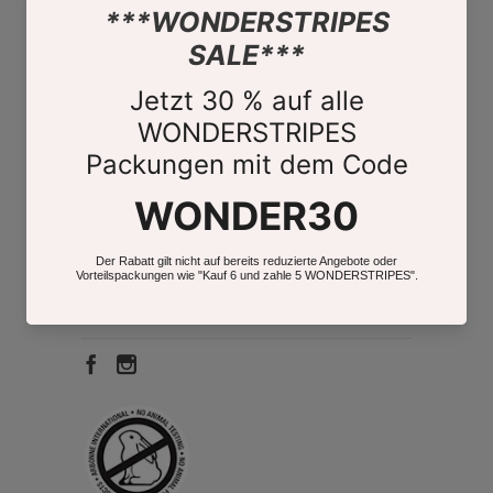
CONTACT
imprint
Revocation
Data protection
Terms and Conditions
contact
About Us
Store Finder
FOLLOW US