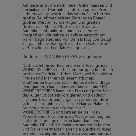
Auf unserer Suche nach neuen Geheimnissen und
Techniken sind wir unter anderem auf ein Produkt
aufmerksam geworden, das sich in Asien bereits
großer Beliebtheit erfreut. Dort legen Frauen
großen Wert auf runde Augen und greifen
deshalb auf kleine Pflaster zurück, die das
Augenlid sanft anheben und so das Auge
vergrößern. Wir haben es selber ausprobiert,
waren begeistert und von dem Erfolg überzeugt:
Ein paar kleine Handgriffe und man sieht sofort
viel frischer und um Jahre jünger aus.
Die Idee zu WONDERSTRIPES war geboren!
Nach ausführlicher Recherche und Testings ist mit
WONDERSTRIPES ein für den europäischen Raum
perfektes Produkt auf dem Markt, welches vielen
Frauen und Männern zu einem frischen,
strahlenden Blick verhilft – die beste Grundlage
einer jungen, charismatischen Ausstrahlung! Mit
WONDERSTRIPES kann jede Frau und jeder Mann
das Augenlid optisch korrigieren, und dadurch
nicht nur frischer und jünger aussehen, sondern
sich auch so fühlen. Zahlreiche Hair & Make up
Artisten vertrauen mittlerweile auf
WONDERSTRIPES und setzen sie bei ihren
Produktionen, Fashionshows, Werbe-Kampagnen,
und Fotoshootings ein. Man kann damit eine
Augenlid-OP und die damit verbundenen Kosten
und Risiken vermeiden, aber die gleiche Wirkung
erzielen. Schlupflid ade! Die Stripes sind einfach