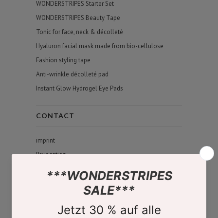
WONDERSTRIPES Starter Set
WONDERSTRIPES Beauty Tape
Tonic for face, neck & décolleté
Hyaluron facial mask made from bio-cellulose
Fashion styling tape
Anti-wrinkle décolleté pad
Instant Glow Hydrogel Eye Pads
CONTACT
imprint
Revocation
Data protection
Terms and Conditions
contact
About Us