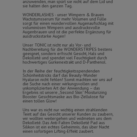
anzuwenden, man spürt sie nicht auf dem Lid und
sie halten den ganzen Tag.
WONDERLASHES - unser Wimpern & Brauen
Wachstumsserum für mehr Volumen und Fülle
sorgt für einen wundervollen Augenaufschlag mit
voluminösen Wimpern und ausdrucksvolle
Augenbrauen und ist die perfekte Ergänzung für
ausdrucksstarke Augen!
Unser TONIC ist nicht nur als Vor- und
Nachbereitung für die WONDERSTRIPES bestens
geeignet, sondern erfrischt Gesicht, Hals und
Dekolleté und spendet viel Feuchtigkeit durch
hochwertiges Gurkenextrakt und D-Panthenol.
In der Reihe der feuchtigkeitsspendenden
Schönheitstricks darf das Beauty-Wunder
Hyaluron nicht fehlen! Somit machten wir uns auf
die Suche nach einer wirkungsvollen und
unkomplizierten Art der Anwendung – das
Ergebnis ist unsere „Second Skin“ Moisturizing
Booster Gesichtsmaske aus Bio-Zellulose für
einen tollen Glow!
Uns war es nicht nur wichtig einen strahlenden
Teint auf das Gesicht unserer Kunden zu zaubern,
wir wollten weitergehen und widmeten uns dem
Dekolleté. Das Anti-Falten Dekolleté Pad aus
Silikon ist ein echtes Geheimnis, das über Nacht
einen sofortigen Lifting-Effekt zaubert.