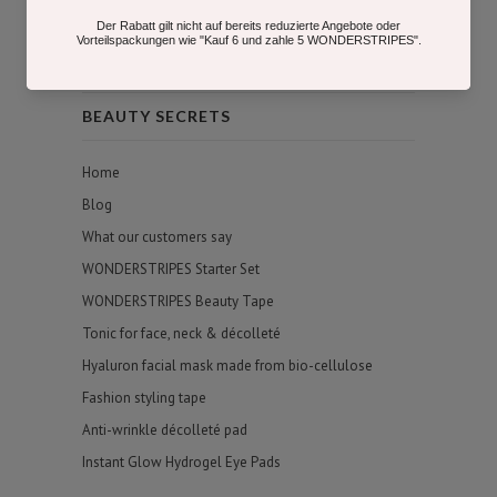
Widerruf
Payment methods
BEAUTY SECRETS
Home
Blog
What our customers say
WONDERSTRIPES Starter Set
WONDERSTRIPES Beauty Tape
Tonic for face, neck & décolleté
Hyaluron facial mask made from bio-cellulose
Fashion styling tape
Anti-wrinkle décolleté pad
Instant Glow Hydrogel Eye Pads