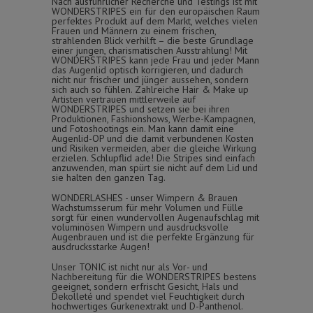
Nach ausführlicher Recherche und Testings ist mit
WONDERSTRIPES ein für den europäischen Raum
perfektes Produkt auf dem Markt, welches vielen
Frauen und Männern zu einem frischen,
strahlenden Blick verhilft – die beste Grundlage
einer jungen, charismatischen Ausstrahlung! Mit
WONDERSTRIPES kann jede Frau und jeder Mann
das Augenlid optisch korrigieren, und dadurch
nicht nur frischer und jünger aussehen, sondern
sich auch so fühlen. Zahlreiche Hair & Make up
Artisten vertrauen mittlerweile auf
WONDERSTRIPES und setzen sie bei ihren
Produktionen, Fashionshows, Werbe-Kampagnen,
und Fotoshootings ein. Man kann damit eine
Augenlid-OP und die damit verbundenen Kosten
und Risiken vermeiden, aber die gleiche Wirkung
erzielen. Schlupflid ade! Die Stripes sind einfach
anzuwenden, man spürt sie nicht auf dem Lid und
sie halten den ganzen Tag.
WONDERLASHES - unser Wimpern & Brauen
Wachstumsserum für mehr Volumen und Fülle
sorgt für einen wundervollen Augenaufschlag mit
voluminösen Wimpern und ausdrucksvolle
Augenbrauen und ist die perfekte Ergänzung für
ausdrucksstarke Augen!
Unser TONIC ist nicht nur als Vor- und
Nachbereitung für die WONDERSTRIPES bestens
geeignet, sondern erfrischt Gesicht, Hals und
Dekolleté und spendet viel Feuchtigkeit durch
hochwertiges Gurkenextrakt und D-Panthenol.