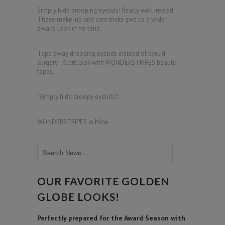
Simply hide drooping eyelids! Really well-rested:
These make-up and care tricks give us a wide-
awake look in no time
Tape away drooping eyelids instead of eyelid
surgery - Alert look with WONDERSTRIPES beauty
tapes
"Simply hide droopy eyelids!"
WONDERSTRIPES in Mine
OUR FAVORITE GOLDEN
GLOBE LOOKS!
Perfectly prepared for the Award Season with