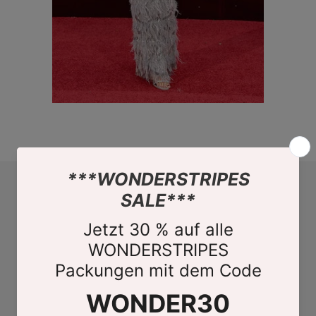
HELP
FAQs - frequently asked questions
Droopy eyelids - what are they?
WONDERSTRIPES Application
Photos & Videos
Shipping information