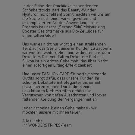
In der Reihe der feuchtigkeitsspendenden
Schönheitstricks darf das Beauty-Wunder
Hyaluron nicht fehlen! Somit machten wir uns auf
die Suche nach einer wirkungsvollen und
unkomplizierten Art der Anwendung – das
Ergebnis ist unsere „Second Skin“ Moisturizing
Booster Gesichtsmaske aus Bio-Zellulose für
einen tollen Glow!
Uns war es nicht nur wichtig einen strahlenden
Teint auf das Gesicht unserer Kunden zu zaubern,
wir wollten weitergehen und widmeten uns dem
Dekolleté. Das Anti-Falten Dekolleté Pad aus
Silikon ist ein echtes Geheimnis, das über Nacht
einen sofortigen Lifting-Effekt zaubert.
Und unser FASHION-TAPE für perfekt sitzende
Outfits sorgt dafür, dass unsere Kunden Ihr
schönes Dekolleté mit eleganter Sicherheit
präsentieren können. Durch die kleinen
unsichtbaren Klebestreifen gehört das
Verrutschen von tiefen Ausschnitten und locker
fallender Kleidung der Vergangenheit an.
Jeder hat seine kleinen Geheimnisse - wir
möchten unsere mit Ihnen teilen!
Alles Liebe,
Ihr WONDERSTRIPES-Team