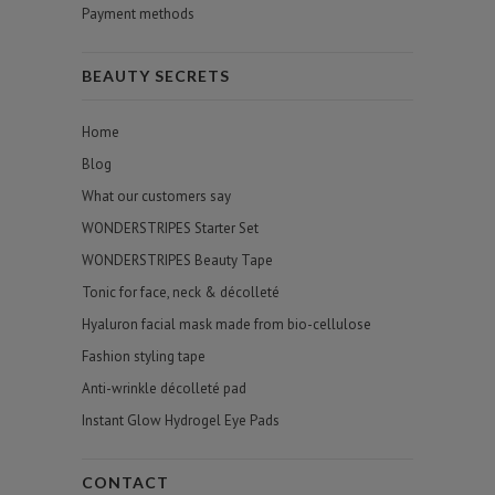
Payment methods
BEAUTY SECRETS
Home
Blog
What our customers say
WONDERSTRIPES Starter Set
WONDERSTRIPES Beauty Tape
Tonic for face, neck & décolleté
Hyaluron facial mask made from bio-cellulose
Fashion styling tape
Anti-wrinkle décolleté pad
Instant Glow Hydrogel Eye Pads
CONTACT