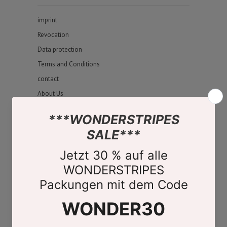
imprint
Revocation
Data protection
Terms and Conditions
contact
About Us
Store Finder
FOLLOW US