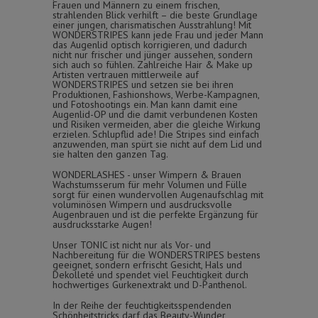
Frauen und Männern zu einem frischen,
strahlenden Blick verhilft – die beste Grundlage
einer jungen, charismatischen Ausstrahlung! Mit
WONDERSTRIPES kann jede Frau und jeder Mann
das Augenlid optisch korrigieren, und dadurch
nicht nur frischer und jünger aussehen, sondern
sich auch so fühlen. Zahlreiche Hair & Make up
Artisten vertrauen mittlerweile auf
WONDERSTRIPES und setzen sie bei ihren
Produktionen, Fashionshows, Werbe-Kampagnen,
und Fotoshootings ein. Man kann damit eine
Augenlid-OP und die damit verbundenen Kosten
und Risiken vermeiden, aber die gleiche Wirkung
erzielen. Schlupflid ade! Die Stripes sind einfach
anzuwenden, man spürt sie nicht auf dem Lid und
sie halten den ganzen Tag.
WONDERLASHES - unser Wimpern & Brauen
Wachstumsserum für mehr Volumen und Fülle
sorgt für einen wundervollen Augenaufschlag mit
voluminösen Wimpern und ausdrucksvolle
Augenbrauen und ist die perfekte Ergänzung für
ausdrucksstarke Augen!
Unser TONIC ist nicht nur als Vor- und
Nachbereitung für die WONDERSTRIPES bestens
geeignet, sondern erfrischt Gesicht, Hals und
Dekolleté und spendet viel Feuchtigkeit durch
hochwertiges Gurkenextrakt und D-Panthenol.
In der Reihe der feuchtigkeitsspendenden
Schönheitstricks darf das Beauty-Wunder