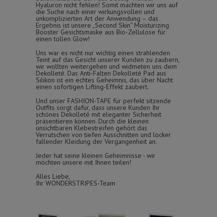
Hyaluron nicht fehlen! Somit machten wir uns auf
die Suche nach einer wirkungsvollen und
unkomplizierten Art der Anwendung – das
Ergebnis ist unsere „Second Skin“ Moisturizing
Booster Gesichtsmaske aus Bio-Zellulose für
einen tollen Glow!
Uns war es nicht nur wichtig einen strahlenden
Teint auf das Gesicht unserer Kunden zu zaubern,
wir wollten weitergehen und widmeten uns dem
Dekolleté. Das Anti-Falten Dekolleté Pad aus
Silikon ist ein echtes Geheimnis, das über Nacht
einen sofortigen Lifting-Effekt zaubert.
Und unser FASHION-TAPE für perfekt sitzende
Outfits sorgt dafür, dass unsere Kunden Ihr
schönes Dekolleté mit eleganter Sicherheit
präsentieren können. Durch die kleinen
unsichtbaren Klebestreifen gehört das
Verrutschen von tiefen Ausschnitten und locker
fallender Kleidung der Vergangenheit an.
Jeder hat seine kleinen Geheimnisse - wir
möchten unsere mit Ihnen teilen!
Alles Liebe,
Ihr WONDERSTRIPES-Team