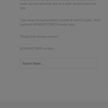
make-up and care tricks give us a wide-awake look in no
time
Tape away drooping eyelids instead of eyelid surgery - Alert
look with WONDERSTRIPES beauty tapes
"Simply hide droopy eyelids!"
WONDERSTRIPES in Mine