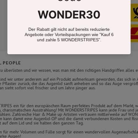
 PEOPLE
zu überlisten und wir wissen, was man mit den richtigen Handgriffen alles e
nd wir unter anderem auf ein Produkt aufmerksam geworden, das sich in As
 Pflaster zurück, die das Augenlid sanft anheben und so das Auge vergröß
 sieht sofort viel frischer und um Jahre jünger aus.
TRIPES ein für den europäischen Raum perfektes Produkt auf dem Markt, w
en, charismatischen Ausstrahlung! Mit WONDERSTRIPES kann jede Frau und j
o fühlen. Zahlreiche Hair & Make up Artisten vertrauen mittlerweile auf W
kann damit eine Augenlid-OP und die damit verbundenen Kosten und Risik
ht auf dem Lid und sie halten den ganzen Tag.
r mehr Volumen und Fülle sorgt für einen wundervollen Augenaufschla
arke Augen!