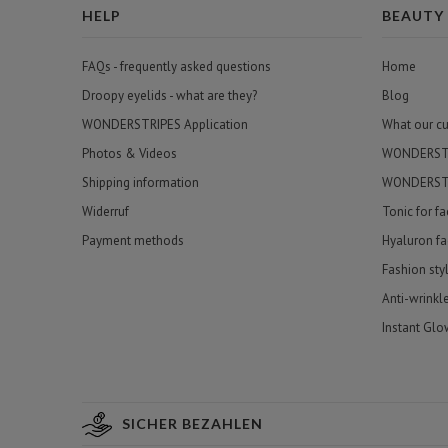
HELP
BEAUTY
FAQs - frequently asked questions
Home
Droopy eyelids - what are they?
Blog
WONDERSTRIPES Application
What our c
Photos & Videos
WONDERSTRI
Shipping information
WONDERSTR
Widerruf
Tonic for f
Payment methods
Hyaluron fa
Fashion sty
Anti-wrinkl
Instant Glo
SICHER BEZAHLEN