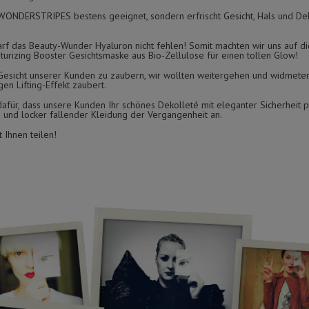
e WONDERSTRIPES bestens geeignet, sondern erfrischt Gesicht, Hals und De
arf das Beauty-Wunder Hyaluron nicht fehlen! Somit machten wir uns auf d
urizing Booster Gesichtsmaske aus Bio-Zellulose für einen tollen Glow!
s Gesicht unserer Kunden zu zaubern, wir wollten weitergehen und widmete
gen Lifting-Effekt zaubert.
afür, dass unsere Kunden Ihr schönes Dekolleté mit eleganter Sicherheit p
n und locker fallender Kleidung der Vergangenheit an.
 Ihnen teilen!