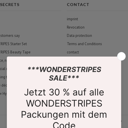
 SECRETS
CONTACT
imprint
Revocation
ustomers say
Data protection
PES Starter Set
Terms and Conditions
IPES Beauty Tape
contact
ace, neck & décolleté
About Us
cial mask made from bio-cellulose
Store Finder
ling tape
e décolleté pad
w Hydrogel Eye Pads
SICHERER VERSAND