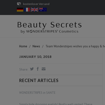
kostenloser Versand
Home
/
News
/
Team Wonderstripes wishes you a happy & h
JANUARY 10, 2018
Share:
RECENT ARTICLES
WONDERSTRIPES in SANTE
Simply hide drooping eyelids! Really well-rested: These