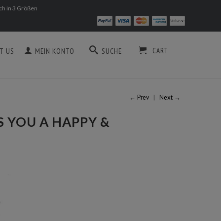
ich in 3 Größen
CART
T US
MEIN KONTO
SUCHE
← Prev
|
Next →
 YOU A HAPPY &