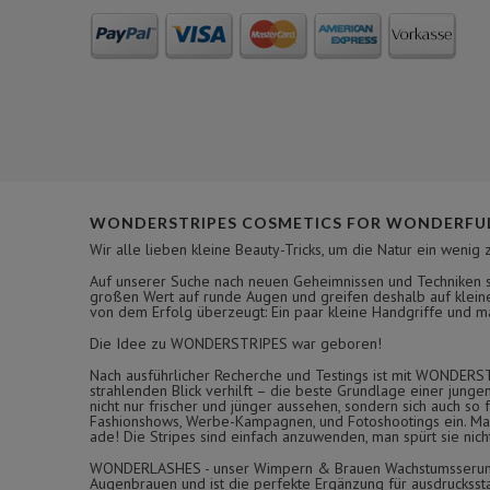
WONDERSTRIPES COSMETICS FOR WONDERFUL
Wir alle lieben kleine Beauty-Tricks, um die Natur ein wenig 
Auf unserer Suche nach neuen Geheimnissen und Techniken si
großen Wert auf runde Augen und greifen deshalb auf kleine
von dem Erfolg überzeugt: Ein paar kleine Handgriffe und man
Die Idee zu WONDERSTRIPES war geboren!
Nach ausführlicher Recherche und Testings ist mit WONDERS
strahlenden Blick verhilft – die beste Grundlage einer jung
nicht nur frischer und jünger aussehen, sondern sich auch s
Fashionshows, Werbe-Kampagnen, und Fotoshootings ein. Man 
ade! Die Stripes sind einfach anzuwenden, man spürt sie nic
WONDERLASHES - unser Wimpern & Brauen Wachstumsserum fü
Augenbrauen und ist die perfekte Ergänzung für ausdrucksst