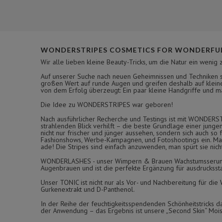
WONDERSTRIPES COSMETICS FOR WONDERFUL
Wir alle lieben kleine Beauty-Tricks, um die Natur ein wenig 
Auf unserer Suche nach neuen Geheimnissen und Techniken si
großen Wert auf runde Augen und greifen deshalb auf kleine
von dem Erfolg überzeugt: Ein paar kleine Handgriffe und man
Die Idee zu WONDERSTRIPES war geboren!
Nach ausführlicher Recherche und Testings ist mit WONDERS
strahlenden Blick verhilft – die beste Grundlage einer jung
nicht nur frischer und jünger aussehen, sondern sich auch s
Fashionshows, Werbe-Kampagnen, und Fotoshootings ein. Man 
ade! Die Stripes sind einfach anzuwenden, man spürt sie nic
WONDERLASHES - unser Wimpern & Brauen Wachstumsserum fü
Augenbrauen und ist die perfekte Ergänzung für ausdrucksst
Unser TONIC ist nicht nur als Vor- und Nachbereitung für di
Gurkenextrakt und D-Panthenol.
In der Reihe der feuchtigkeitsspendenden Schönheitstricks d
der Anwendung – das Ergebnis ist unsere „Second Skin“ Moist