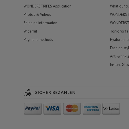
WONDERSTRIPES Application
What our c
Photos & Videos
WONDERSTRI
Shipping information
WONDERSTR
Widerruf
Tonic for f
Payment methods
Hyaluron fa
Fashion sty
Anti-wrinkl
Instant Glo
SICHER BEZAHLEN