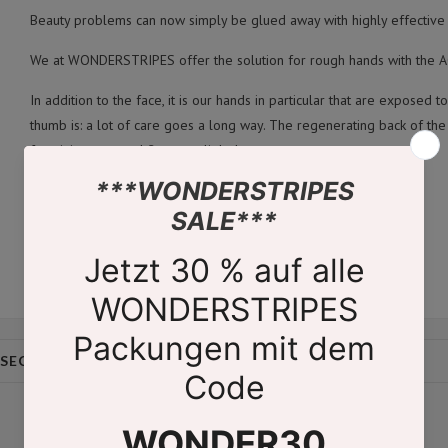
Beauty problems can now simply be glued away with highly effective
We at WONDERSTRIPES offer the solution for rough hands with th
In addition to the face, it is our hands in particular that are exposed 
thumb is: a lot of care goes a long way. The regenerating back of 
for giving stressed fingers a little boost.
Order directly?
Click here to go to the shop!
 SECRETS
CONTACT
imprint
Revocation