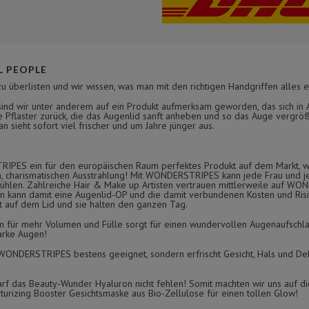
 PEOPLE
zu überlisten und wir wissen, was man mit den richtigen Handgriffen alles e
nd wir unter anderem auf ein Produkt aufmerksam geworden, das sich in As
 Pflaster zurück, die das Augenlid sanft anheben und so das Auge vergröß
 sieht sofort viel frischer und um Jahre jünger aus.
TRIPES ein für den europäischen Raum perfektes Produkt auf dem Markt, w
en, charismatischen Ausstrahlung! Mit WONDERSTRIPES kann jede Frau und j
o fühlen. Zahlreiche Hair & Make up Artisten vertrauen mittlerweile auf W
kann damit eine Augenlid-OP und die damit verbundenen Kosten und Risik
ht auf dem Lid und sie halten den ganzen Tag.
r mehr Volumen und Fülle sorgt für einen wundervollen Augenaufschla
arke Augen!
e WONDERSTRIPES bestens geeignet, sondern erfrischt Gesicht, Hals und De
arf das Beauty-Wunder Hyaluron nicht fehlen! Somit machten wir uns auf d
urizing Booster Gesichtsmaske aus Bio-Zellulose für einen tollen Glow!