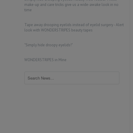
make-up and care tricks give us a wide-awake look in no
time
Tape away drooping eyelids instead of eyelid surgery - Alert
look with WONDERSTRIPES beauty tapes
"Simply hide droopy eyelids!"
WONDERSTRIPES in Mine