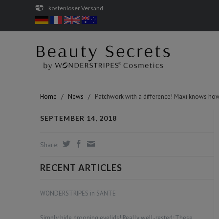
kostenloser Versand
Home
/
News
/
Patchwork with a difference! Maxi knows how
SEPTEMBER 14, 2018
Share:
RECENT ARTICLES
WONDERSTRIPES in SANTE
Simply hide drooping eyelids! Really well-rested: These