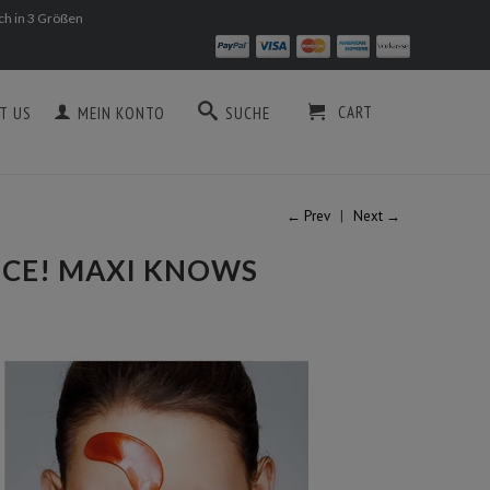
ich in 3 Größen
CART
T US
MEIN KONTO
SUCHE
← Prev
|
Next →
NCE! MAXI KNOWS