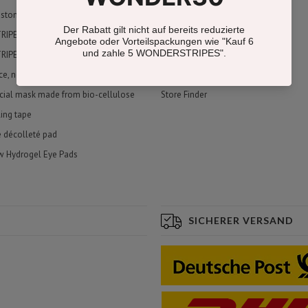
ustomers say
Data protection
PES Starter Set
Terms and Conditions
IPES Beauty Tape
contact
ace, neck & décolleté
About Us
cial mask made from bio-cellulose
Store Finder
ling tape
e décolleté pad
w Hydrogel Eye Pads
SICHERER VERSAND