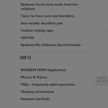
Hyaluron facial mask made from bio-
cellulose
Tonic for face, neck and décolleté
Anti-wrinkle décolleté pad
Fashion styling tape
GUA SHA
Hyaluron Bio-Zellulose Gesichtsmaske
INFO
WONDERSTRIPES Application
Photos & Videos
FAQs - frequently asked questions
Shipping information
Payment methods