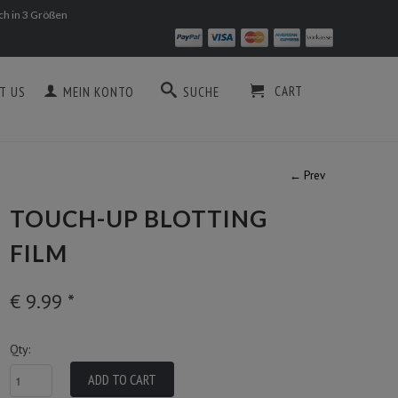
ich in 3 Größen
CART
T US
MEIN KONTO
SUCHE
← Prev
TOUCH-UP BLOTTING
FILM
€ 9.99
*
Qty: