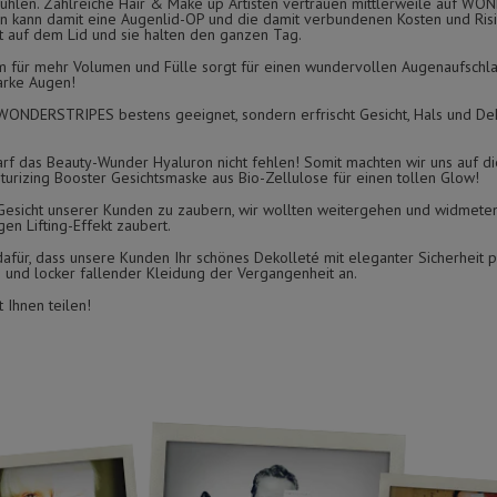
o fühlen. Zahlreiche Hair & Make up Artisten vertrauen mittlerweile auf W
kann damit eine Augenlid-OP und die damit verbundenen Kosten und Risik
ht auf dem Lid und sie halten den ganzen Tag.
r mehr Volumen und Fülle sorgt für einen wundervollen Augenaufschla
arke Augen!
e WONDERSTRIPES bestens geeignet, sondern erfrischt Gesicht, Hals und De
arf das Beauty-Wunder Hyaluron nicht fehlen! Somit machten wir uns auf d
urizing Booster Gesichtsmaske aus Bio-Zellulose für einen tollen Glow!
s Gesicht unserer Kunden zu zaubern, wir wollten weitergehen und widmete
gen Lifting-Effekt zaubert.
afür, dass unsere Kunden Ihr schönes Dekolleté mit eleganter Sicherheit p
n und locker fallender Kleidung der Vergangenheit an.
 Ihnen teilen!