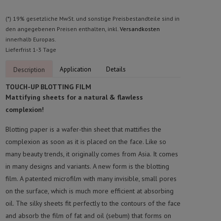
(*) 19% gesetzliche MwSt. und sonstige Preisbestandteile sind in
den angegebenen Preisen enthalten, inkl.
Versandkosten
innerhalb Europas.
Lieferfrist 1-3 Tage
Application
Details
Description
TOUCH-UP BLOTTING FILM
Mattifying sheets for a natural & flawless
complexion!
Blotting paper is a wafer-thin sheet that mattifies the
complexion as soon as it is placed on the face. Like so
many beauty trends, it originally comes from Asia. It comes
in many designs and variants. A new form is the blotting
film. A patented microfilm with many invisible, small pores
on the surface, which is much more efficient at absorbing
oil. The silky sheets fit perfectly to the contours of the face
and absorb the film of fat and oil (sebum) that forms on