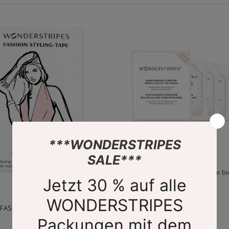
Hyaluron facial mask made from bi
- 5 pieces
€ 49.99
FASHION STYLING TAPE
€ 6.99