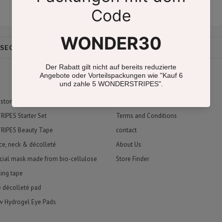
 SECRETS
CONTACT
imprint
Revocation
ustomers say
Data protection
PES Starter Set
Terms and Conditions
IPES Beauty Tape
contact
ace, neck & décolleté
About Us
cial mask made from bio-cellulose
Store Finder
ling tape
e décolleté pad
w Hydrogel Eye Pads