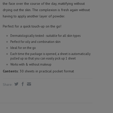
the face over the course of the day, mattifying without
drying out the skin. The complexion is fresh again without
having to apply another layer of powder.
Perfect for a quick touch-up on the go!
Dermatologically tested - suitable for all skin types
Perfect for oily and combination skin
Ideal for on the go
Each time the package is opened, a sheet is automatically
pulled up so that you can easily pick up 1 sheet
Works with & without makeup
Contents:
30 sheets in practical pocket format
Share: