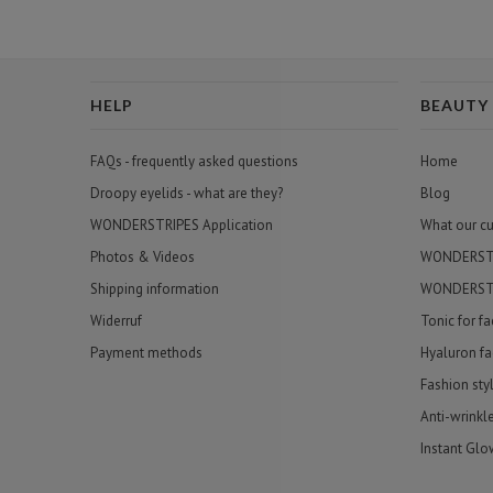
HELP
BEAUTY
FAQs - frequently asked questions
Home
Droopy eyelids - what are they?
Blog
WONDERSTRIPES Application
What our c
Photos & Videos
WONDERSTRI
Shipping information
WONDERSTR
Widerruf
Tonic for f
Payment methods
Hyaluron fa
Fashion sty
Anti-wrinkl
Instant Glo