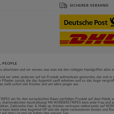
SICHERER VERSAND
 PEOPLE
zu überlisten und wir wissen, was man mit den richtigen Handgriffen alles e
nd wir unter anderem auf ein Produkt aufmerksam geworden, das sich in As
 Pflaster zurück, die das Augenlid sanft anheben und so das Auge vergröß
 sieht sofort viel frischer und um Jahre jünger aus.
TRIPES ein für den europäischen Raum perfektes Produkt auf dem Markt, w
en, charismatischen Ausstrahlung! Mit WONDERSTRIPES kann jede Frau und j
o fühlen. Zahlreiche Hair & Make up Artisten vertrauen mittlerweile auf W
kann damit eine Augenlid-OP und die damit verbundenen Kosten und Risik
ht auf dem Lid und sie halten den ganzen Tag.