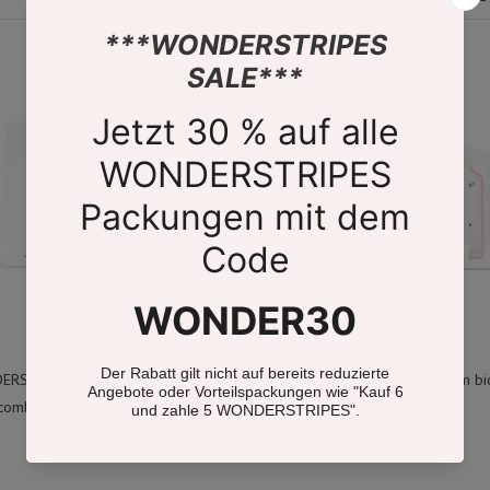
RSTRIPES starter set: tonic &
Hyaluron facial mask made from bi
combination pack (S+M+L)
- 5 pieces
€ 46.99
€ 49.99