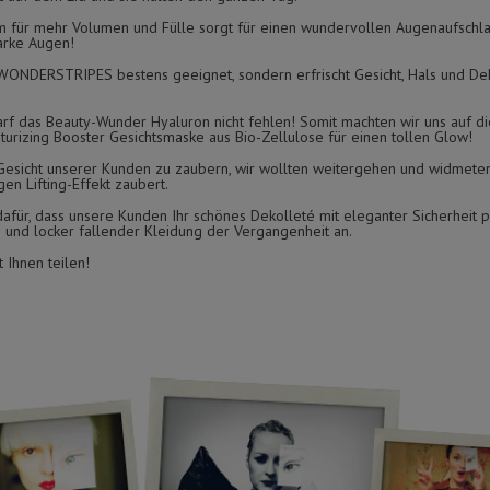
r mehr Volumen und Fülle sorgt für einen wundervollen Augenaufschla
arke Augen!
e WONDERSTRIPES bestens geeignet, sondern erfrischt Gesicht, Hals und De
arf das Beauty-Wunder Hyaluron nicht fehlen! Somit machten wir uns auf d
urizing Booster Gesichtsmaske aus Bio-Zellulose für einen tollen Glow!
s Gesicht unserer Kunden zu zaubern, wir wollten weitergehen und widmete
gen Lifting-Effekt zaubert.
afür, dass unsere Kunden Ihr schönes Dekolleté mit eleganter Sicherheit p
n und locker fallender Kleidung der Vergangenheit an.
 Ihnen teilen!