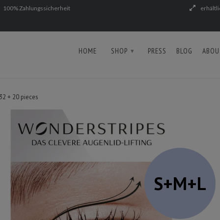
100% Zahlungssicherheit
erhältl
HOME
SHOP
PRESS
BLOG
ABOU
▾
2 + 20 pieces
S+M+L