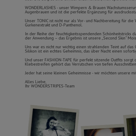
WONDERLASHES - unser Wimpern & Brauen Wachstumsserum fü
Augenbrauen und ist die perfekte Ergänzung für ausdrucksst
Unser TONIC ist nicht nur als Vor- und Nachbereitung für di
Gurkenextrakt und D-Panthenol.
In der Reihe der feuchtigkeitsspendenden Schönheitstricks d
der Anwendung – das Ergebnis ist unsere „Second Skin“ Moist
Uns war es nicht nur wichtig einen strahlenden Teint auf da
Silikon ist ein echtes Geheimnis, das über Nacht einen soforti
Und unser FASHION-TAPE für perfekt sitzende Outfits sorgt d
Klebestreifen gehört das Verrutschen von tiefen Ausschnitte
Jeder hat seine kleinen Geheimnisse - wir möchten unsere mit
Alles Liebe,
Ihr WONDERSTRIPES-Team