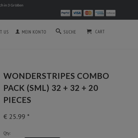
ich in 3 Größen
CART
T US
MEIN KONTO
SUCHE
WONDERSTRIPES COMBO
PACK (SML) 32 + 32 + 20
PIECES
€ 25.99
*
Qty: