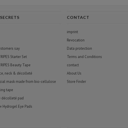
 SECRETS
CONTACT
imprint
Revocation
ustomers say
Data protection
PES Starter Set
Terms and Conditions
IPES Beauty Tape
contact
ace, neck & décolleté
About Us
cial mask made from bio-cellulose
Store Finder
ling tape
e décolleté pad
w Hydrogel Eye Pads