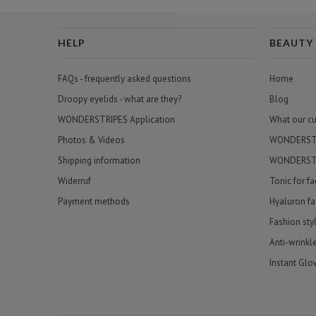
HELP
BEAUTY
FAQs - frequently asked questions
Home
Droopy eyelids - what are they?
Blog
WONDERSTRIPES Application
What our c
Photos & Videos
WONDERSTRI
Shipping information
WONDERSTR
Widerruf
Tonic for f
Payment methods
Hyaluron fa
Fashion sty
Anti-wrinkl
Instant Glo