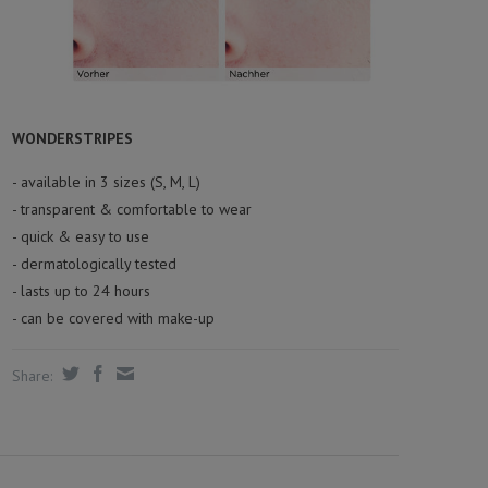
WONDERSTRIPES
- available in 3 sizes (S, M, L)
- transparent & comfortable to wear
- quick & easy to use
- dermatologically tested
- lasts up to 24 hours
- can be covered with make-up
Share: