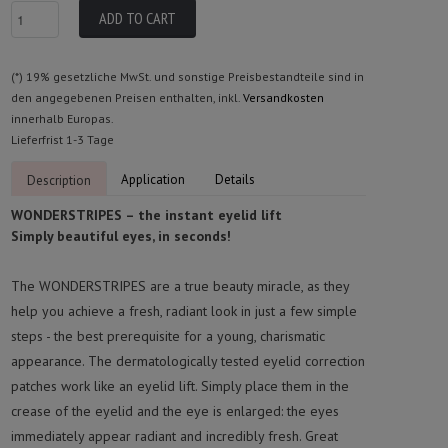
(*) 19% gesetzliche MwSt. und sonstige Preisbestandteile sind in
den angegebenen Preisen enthalten, inkl.
Versandkosten
innerhalb Europas.
Lieferfrist 1-3 Tage
Application
Details
Description
WONDERSTRIPES – the instant eyelid lift
Simply beautiful eyes, in seconds!
The WONDERSTRIPES are a true beauty miracle, as they
help you achieve a fresh, radiant look in just a few simple
steps - the best prerequisite for a young, charismatic
appearance. The dermatologically tested eyelid correction
patches work like an eyelid lift. Simply place them in the
crease of the eyelid and the eye is enlarged: the eyes
immediately appear radiant and incredibly fresh. Great